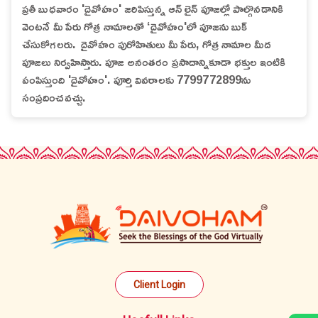
ప్రతీ బుధవారం 'దైవోహం' జరిపిస్తున్న ఆన్ లైన్ పూజల్లో పాల్గొనడానికి
వెంటనే మీ పేరు గోత్ర నామాలతో ‘దైవోహం'లో పూజను బుక్
చేసుకోగలరు. దైవోహం పురోహితులు మీ పేరు, గోత్ర నామాల మీద
పూజలు నిర్వహిస్తారు. పూజ అనంతరం ప్రసాదాన్నికూడా భక్తుల ఇంటికి
పంపిస్తుంది 'దైవోహం'. పూర్తి వివరాలకు 7799772899ను
సంప్రదించవచ్చు.
Client Login