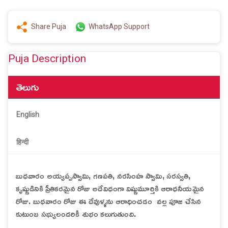
Share Puja
WhatsApp Support
Puja Description
తెలుగు
English
हिन्दी
బుధవారం అయ్యప్పస్వామి, గణపతి, నరసింహ స్వామి, సరస్వతి,
కృష్ణుడినికి ప్రీతికరమైన రోజు అదేవిధంగా విష్ణుమూర్తికి ఆరాధనీయమైన
రోజు. బుధవారం రోజు ఈ దేవుళ్ళను ఆరాధించడం వల్ల పూజ చేసిన
కుటుంబ సభ్యులందరికీ శుభం కలుగుతుంది.