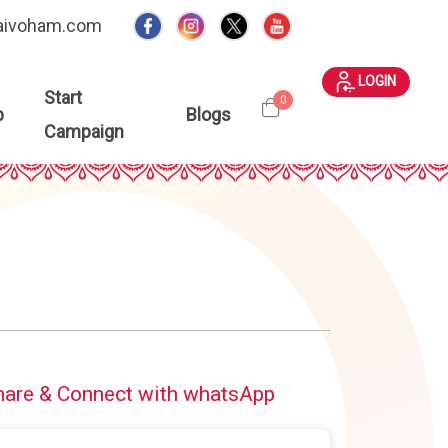
aivoham.com
LOGIN
Start
0
p
Blogs
Campaign
hare & Connect with whatsApp