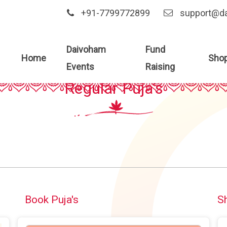
+91-7799772899
support@d
Daivoham
Fund
Home
Sho
DAIVOHAM EVENTS AND PUJA
Events
Raising
Regular Puja's
Book Puja's
S