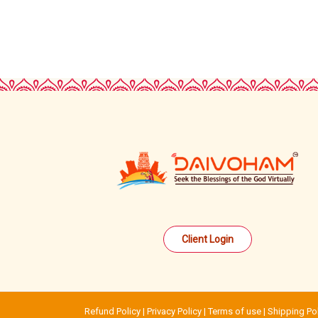
Client Login
Refund Policy |
Privacy Policy |
Terms of use |
Shipping Pol