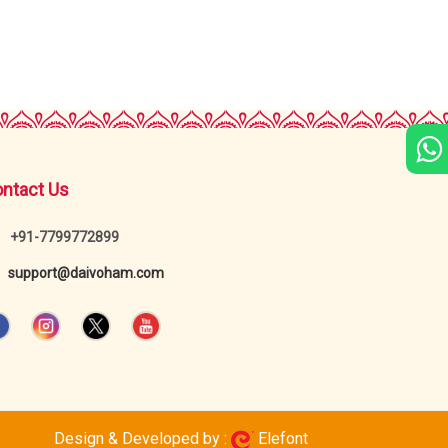
ntact Us
+91-7799772899
support@daivoham.com
Design & Developed by :
Elefont