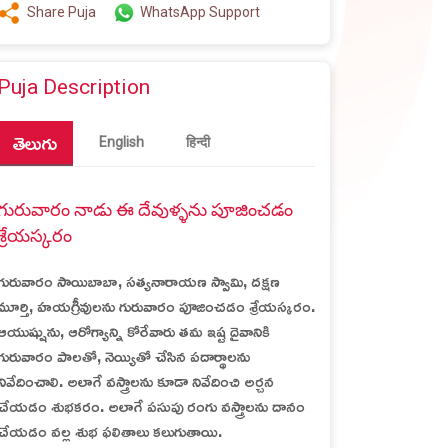
Share Puja
WhatsApp Support
Puja Description
తెలుగు
English
हिन्दी
గురువారం నాడు ఈ దేవుళ్ళను పూజించడం
శ్రేయస్కరం
గురువారం సాయిబాబా, సత్యనారాయణ స్వామి, దక్షణ
మూర్తి, హయగ్రీవులను గురువారం పూజించడం శ్రేయస్కరం.
ఆయుష్షును, ఆరోగ్యాన్ని కోరేవారు తమ ఇష్ట దైవానికి
గురువారం పాలతో, నెయ్యితో చేసిన పదార్థాలను
నివేదించాలి. అలాగే వస్త్రాలను కూడా నివేదించి అర్చన
చేయడం శుభకరం. అలాగే పసుపు రంగు వస్త్రాలను దానం
చేయడం వల్ల శుభ ఫలితాలు కలుగుతాయి.