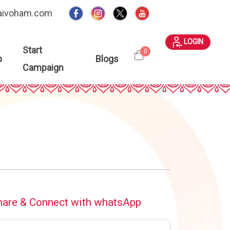
aivoham.com
LOGIN
Start
0
p
Blogs
Campaign
hare & Connect with whatsApp