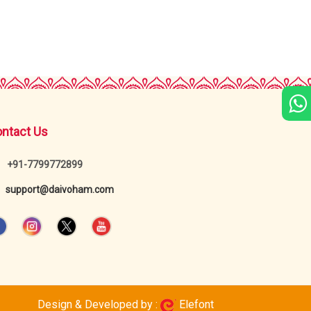
ntact Us
+91-7799772899
support@daivoham.com
Design & Developed by :
Elefont