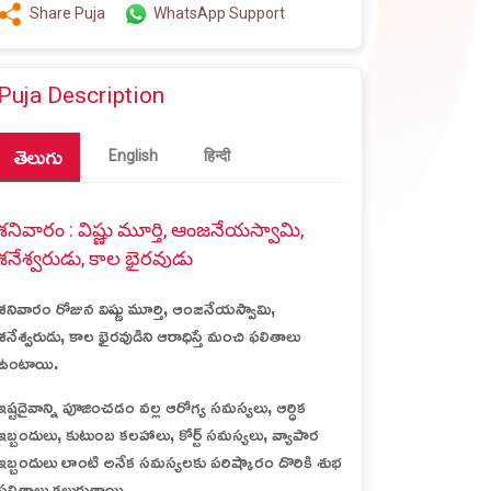
Share Puja
WhatsApp Support
Puja Description
తెలుగు
English
हिन्दी
శనివారం : విష్ణు మూర్తి, ఆంజనేయస్వామి,
శనేశ్వరుడు, కాల భైరవుడు
శనివారం రోజున విష్ణు మూర్తి, ఆంజనేయస్వామి,
శనేశ్వరుడు, కాల భైరవుడిని ఆరాధిస్తే మంచి ఫలితాలు
ఉంటాయి.
ఇష్టదైవాన్ని పూజించడం వల్ల ఆరోగ్య సమస్యలు, ఆర్ధిక
ఇబ్బందులు, కుటుంబ కలహాలు, కోర్ట్ సమస్యలు, వ్యాపార
ఇబ్బందులు లాంటి అనేక సమస్యలకు పరిష్కారం దొరికి శుభ
ఫలితాలు కలుగుతాయి.