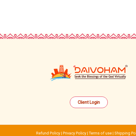
Client Login
Refund Policy |
Privacy Policy |
Terms of use |
Shipping Pol