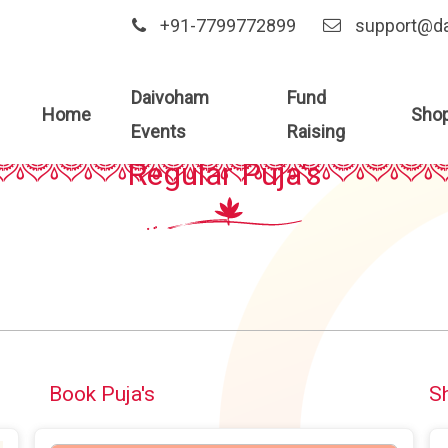
+91-7799772899
support@d
Daivoham
Fund
Home
Sho
DAIVOHAM EVENTS AND PUJA
Events
Raising
Regular Puja's
Book Puja's
S