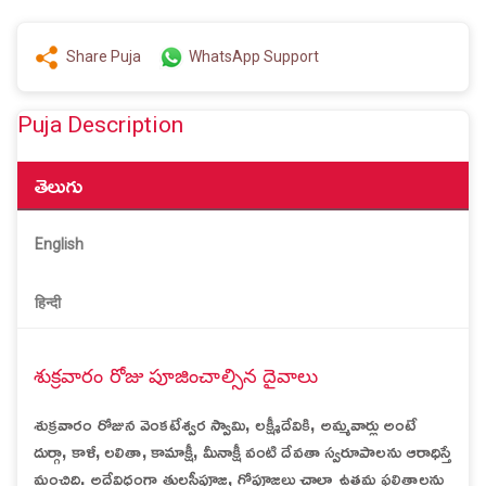
Share Puja
WhatsApp Support
Puja Description
తెలుగు
English
हिन्दी
శుక్రవారం రోజు పూజించాల్సిన దైవాలు
శుక్రవారం రోజున వెంకటేశ్వర స్వామి, లక్ష్మీదేవికి, అమ్మవార్లు అంటే
దుర్గా, కాళీ, లలితా, కామాక్షీ, మీనాక్షీ వంటి దేవతా స్వరూపాలను ఆరాధిస్తే
మంచిది. అదేవిధంగా తులసీపూజ, గోపూజలు చాలా ఉత్తమ ఫలితాలను