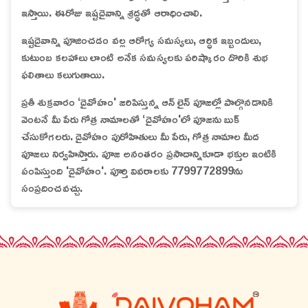
ఇస్తాయి. ఈరోజు ఇష్టదైవాన్ని శ్రద్ధతో ఆరాధించాలి.
ఇష్టదైవాన్ని పూజించడం వల్ల ఆరోగ్య సమస్యలు, ఆర్ధిక ఇబ్బందులు,
కుటుంబ కలహాలు లాంటి అనేక సమస్యలకు పరిష్కారం దొరికి శుభ
ఫలితాలు కలుగుతాయి.
ప్రతీ శుక్రవారం ‘దైవోహం' జరిపిస్తున్న ఆన్ లైన్ పూజల్లో పాల్గొనడానికి
వెంటనే మీ పేరు గోత్ర నామాలతో ‘దైవోహం'లో పూజను బుక్
చేసుకోగలరు. దైవోహం పురోహితులు మీ పేరు, గోత్ర నామాల మీద
పూజలు నిర్వహిస్తారు. పూజ అనంతరం ప్రసాదాన్నికూడా భక్తుల ఇంటికి
పంపిస్తుంది 'దైవోహం'. పూర్తి వివరాలకు 7799772899ను
సంప్రదించవచ్చు.